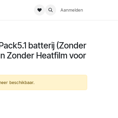
gie
Over ons
EMS Portal
Help
Aanmelden
Pack5.1 batterij (Zonder
n Zonder Heatfilm voor
 meer beschikbaar.