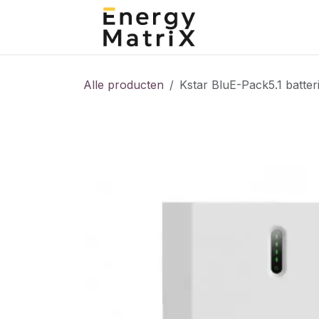
Overslaan naar inhoud
Home
Shop
Alle producten
Kstar BluE-Pack5.1 batter