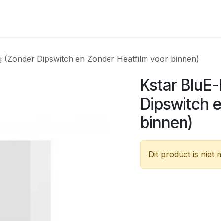
Meld u aan als klant
Batterij Concepten
Contact
Ener
ij (Zonder Dipswitch en Zonder Heatfilm voor binnen)
Kstar BluE-
Dipswitch e
binnen)
Dit product is niet