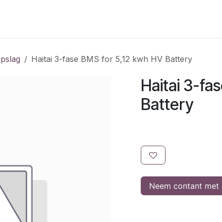
Meld u aan als klant
Batterij Concepten
Contact
Ener
opslag
Haitai 3-fase BMS for 5,12 kwh HV Battery
Haitai 3-fa
Battery
Neem contant met 