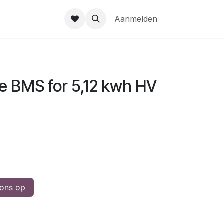
gie
Over ons
EMS Portal
Help
Aanmelden
se BMS for 5,12 kwh HV
ons op