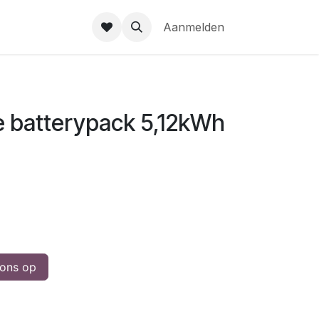
gie
Over ons
EMS Portal
Help
Aanmelden
se batterypack 5,12kWh
ons op