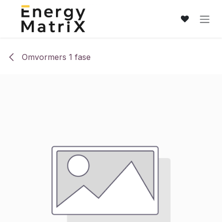
Overslaan naar inhoud
Omvormers 1 fase